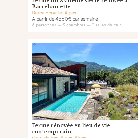
Ferme du XVIIème siècle rénovée à
Barcelonnette
Barcelonnette, Alpes
A partir de 4660€ par semaine
6 personnes – 3 chambres – 3 salles de bain
Ferme rénovée en lieu de vie
contemporain
Gap, Hautes-Alpes, Alpes