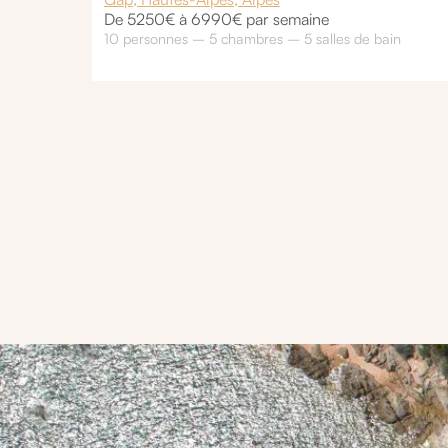
De 5250€ à 6990€ par semaine
10 personnes – 5 chambres – 5 salles de bain