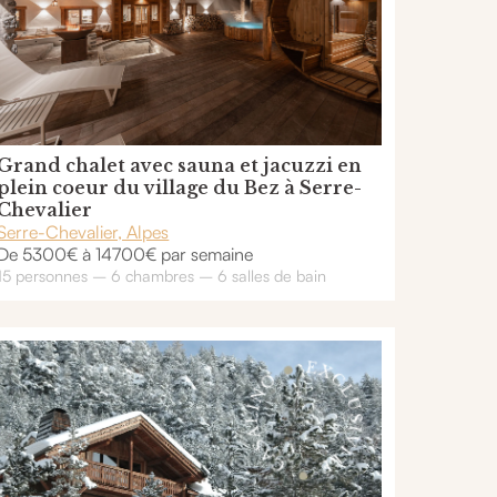
Grand chalet avec sauna et jacuzzi en
plein coeur du village du Bez à Serre-
Chevalier
Serre-Chevalier, Alpes
De 5300€ à 14700€ par semaine
15 personnes – 6 chambres – 6 salles de bain