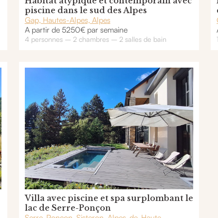
Habitat atypique et contemporain avec
piscine dans le sud des Alpes
Gap, Hautes-Alpes, Alpes
A partir de 5250€ par semaine
4 personnes – 2 chambres – 2 salles de bain
Villa avec piscine et spa surplombant le
lac de Serre-Ponçon
Serre-Ponçon, Sisteron, Alpes-de-Haute-