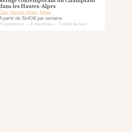
Refuge contemporain du Champsaur
dans les Hautes-Alpes
Gap, Hautes-Alpes, Alpes
A partir de 3640€ par semaine
10 personnes – 4 chambres – 3 salles de bain