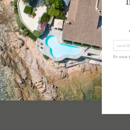
I
En vous 