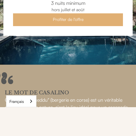
3 nuits minimum
hors juillet et août
Profiter de l'offre
LE MOT DE CASALINO
Cet ancien "caseddu" (bergerie en corse) est un véritable
Français
cocon en pleine nature, c'est le lieu idéal pour un escapade
en amoureux.