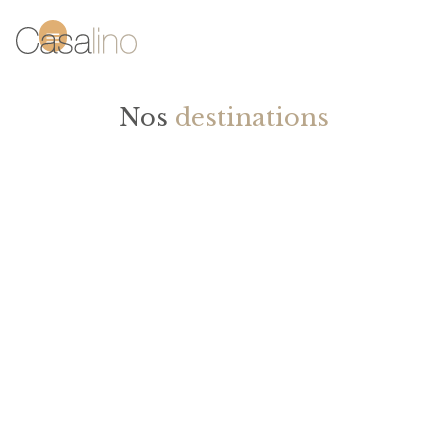
Nos
destinations
Que vous soyez en quête de nature ou de hot spot,
que ce soit à l'ouest, dans le sud, ou en montagne,
laissez-vous inspirer par les plus belles destinations
que la France peut vous offrir !