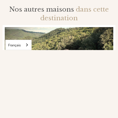
Nos autres maisons
dans cette
destination
Français
Maison en bois avec bain nordique au coeur
des Cévennes
Cévennes, Gard, Provence
3
personnes -
1
chambres -
1
salles de bains